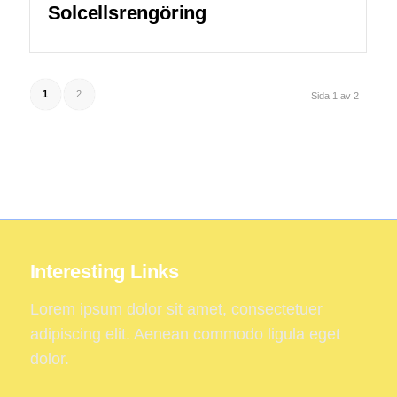
Solcellsrengöring
1
2
Sida 1 av 2
Interesting Links
Lorem ipsum dolor sit amet, consectetuer
adipiscing elit. Aenean commodo ligula eget
dolor.