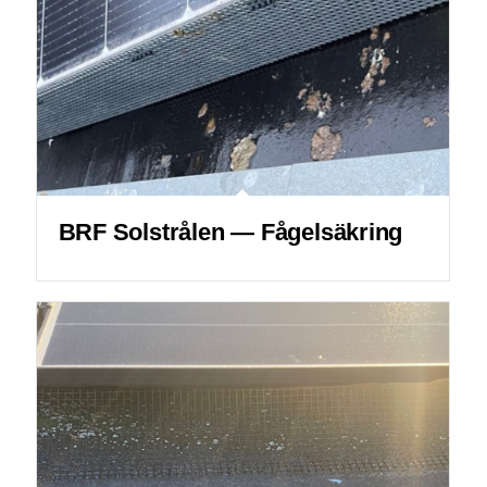
BRF Solstrålen — Fågelsäkring