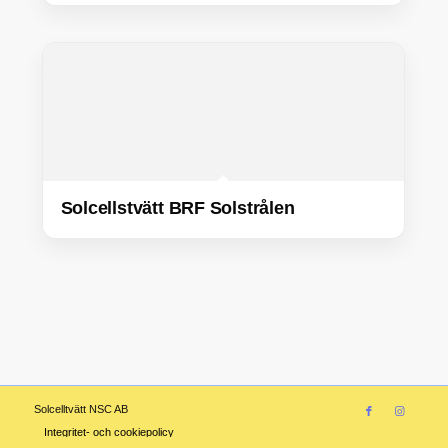
Solcellstvätt BRF Solstrålen
Solcelltvätt NSC AB
Integritet- och cookiepolicy