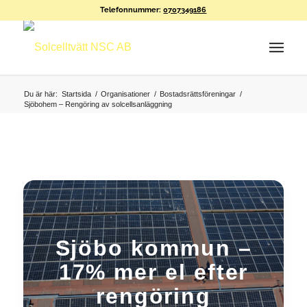
Telefonnummer:
0707349186
Du är här:
Startsida
/
Organisationer
/
Bostadsrättsföreningar
/
Sjöbohem – Rengöring av solcellsanläggning
Sjöbo kommun –
17% mer el efter
rengöring