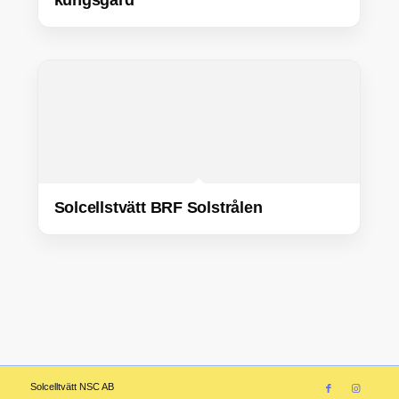
kungsgård
Solcellstvätt BRF Solstrålen
Solcelltvätt NSC AB