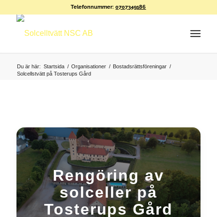
Telefonnummer:
0707349186
Du är här:
Startsida
/
Organisationer
/
Bostadsrättsföreningar
/
Solcellstvätt på Tosterups Gård
Rengöring av
solceller på
Tosterups Gård