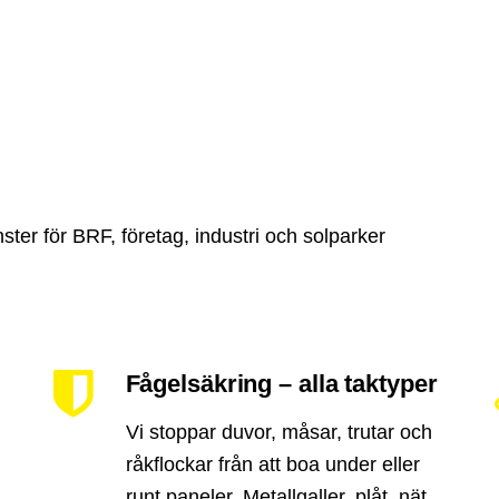
ter för BRF, företag, industri och solparker
Fågelsäkring – alla taktyper
Vi stoppar duvor, måsar, trutar och
råkflockar från att boa under eller
runt paneler. Metallgaller, plåt, nät