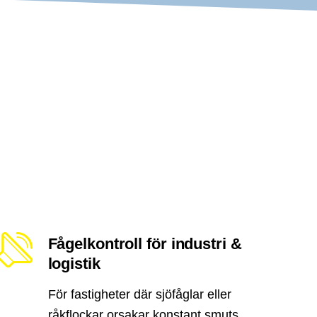
Fågelkontroll för industri &
logistik
För fastigheter där sjöfåglar eller
råkflockar orsakar konstant smuts