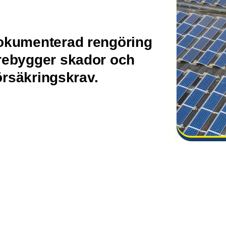
dokumenterad rengöring
örebygger skador och
försäkringskrav.