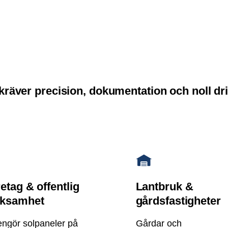
räver precision, dokumentation och noll dri
etag & offentlig
Lantbruk &
rksamhet
gårdsfastigheter
engör solpaneler på
Gårdar och