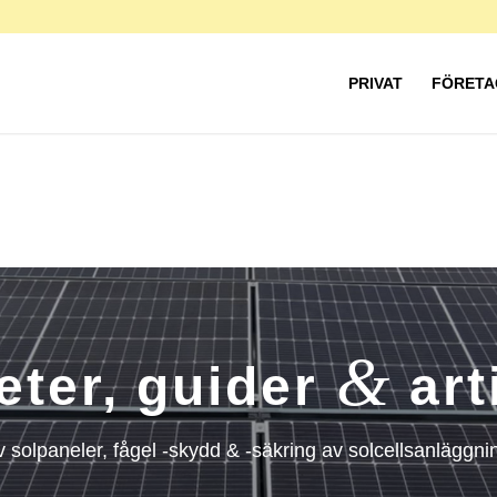
PRIVAT
FÖRETA
&
eter, guider
art
av solpaneler, fågel -skydd & -säkring av solcellsanläggni