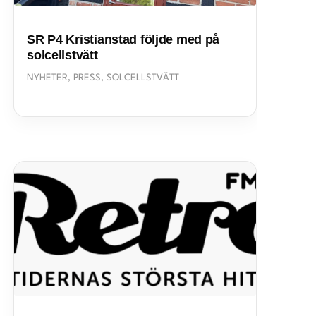
SR P4 Kristianstad följde med på
solcellstvätt
NYHETER
,
PRESS
,
SOLCELLSTVÄTT