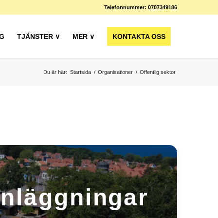
Telefonnummer:
0707349186
G
TJÄNSTER ∨
MER ∨
KONTAKTA OSS
Du är här:
Startsida
/
Organisationer
/
Offentlig sektor
anläggningar