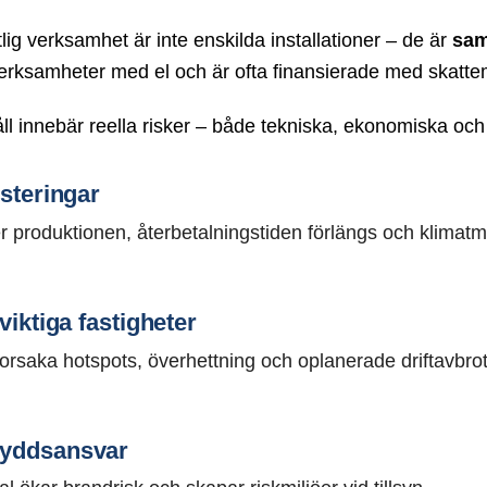
g verksamhet är inte enskilda installationer – de är
sam
erksamheter med el och är ofta finansierade med skatteme
åll innebär reella risker – både tekniska, ekonomiska och 
esteringar
r produktionen, återbetalningstiden förlängs och klimatm
viktiga fastigheter
rsaka hotspots, överhettning och oplanerade driftavbrot
kyddsansvar