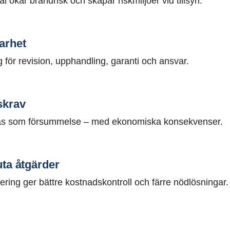
 ökar brandrisk och skapar riskmiljöer vid tillsyn.
arhet
 för revision, upphandling, garanti och ansvar.
skrav
sas som försummelse – med ekonomiska konsekvenser.
uta åtgärder
ering ger bättre kostnadskontroll och färre nödlösningar.