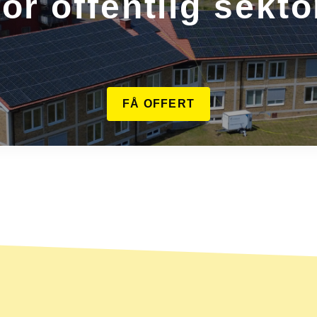
för offentlig sekto
FÅ OFFERT