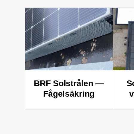
BRF Solstrålen —
S
Fågelsäkring
v