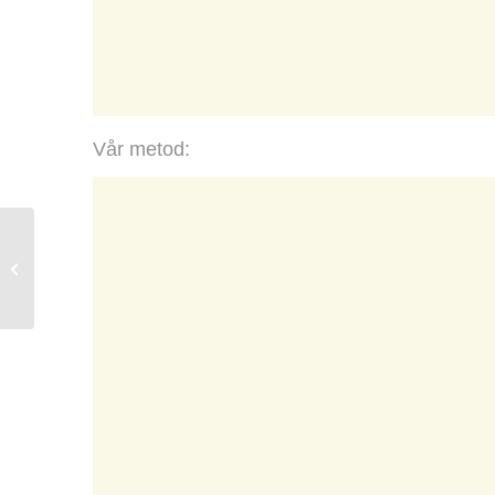
Vår metod:
Solcellstvätt på villa i
Svedala