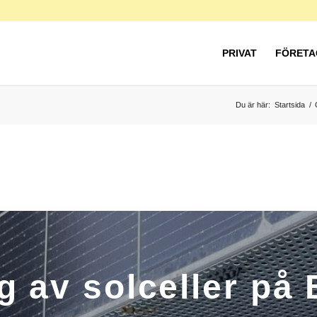
PRIVAT
FÖRETA
Du är här:
Startsida
/
g av solceller på