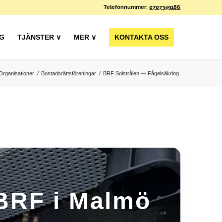
Telefonnummer:
0707349186
G
TJÄNSTER ∨
MER ∨
KONTAKTA OSS
Organisationer
/
Bostadsrättsföreningar
/
BRF Solstrålen — Fågelsäkring
 BRF i Malmö