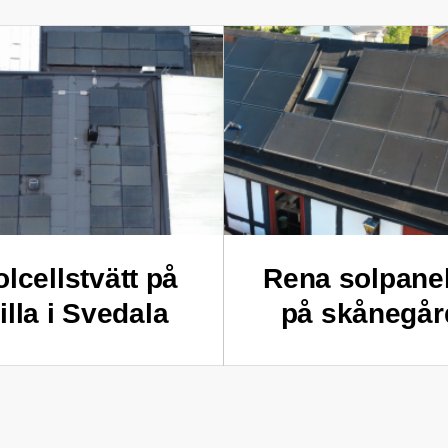
olcellstvätt på
Rena solpane
illa i Svedala
på skånegår