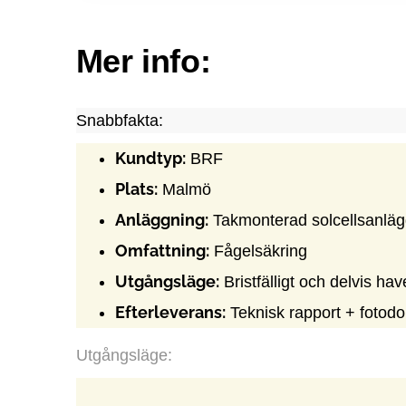
Mer info:
Snabbfakta:
Kundtyp:
BRF
Plats:
Malmö
Anläggning:
Takmonterad solcellsanlägg
Omfattning:
Fågelsäkring
Utgångsläge:
Bristfälligt och delvis h
Efterleverans:
Teknisk rapport + fotodo
Utgångsläge: