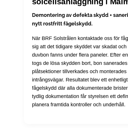
solcellsanläggning i Mal
Demontering av defekta skydd + saneri
nytt rostfritt fågelskydd.
När BRF Solstrålen kontaktade oss för fåg
sig att det tidigare skyddet var skadat och
duvbon fanns under flera paneler. Efter 
togs de lösa skydden bort, bon sanerades 
plåtsektioner tillverkades och monterades f
intrångsvägar. Resultatet blev ett enhetli
fågelskydd där alla dokumenterade briste
tydlig dokumentation får styrelsen ett defi
planera framtida kontroller och underhåll.