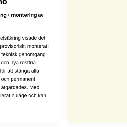
mö
ng + montering av
elsäkring visade det
 provisoriskt monterat;
en teknisk genomgång
och nya rostfria
ör att stänga alla
gt och permanent
r åtgärdades. Med
nierat nuläge och kan