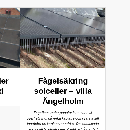
ler
Fågelsäkring
d
solceller – villa
Ängelholm
Fågelbon under paneler kan bidra till
överhettning, påverka kablage och i värsta fall
innebära en konkret brandrisk. De kontaktade
oss för att få situationen utredd och åtgärdad