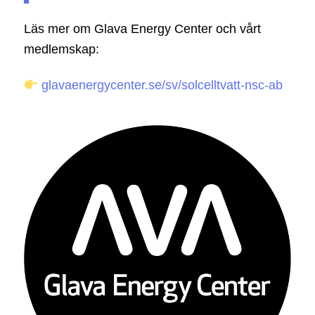
Läs mer om Glava Energy Center och vårt
medlemskap:
glavaenergycenter.se/sv/solcelltvatt-nsc-ab