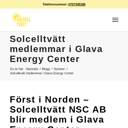
Telefonnummer:
0707349186
Solcelltvätt
medlemmar i Glava
Energy Center
Du är här:
Startsida
/
Blogg
/
Nyheter
/
Solcelltvätt medlemmar i Glava Energy Center
Först i Norden –
Solcelltvätt NSC AB
blir medlem i Glava