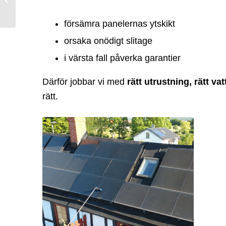
kostar dig pengar
försämra panelernas ytskikt
orsaka onödigt slitage
i värsta fall påverka garantier
Därför jobbar vi med
rätt utrustning, rätt v
rätt.