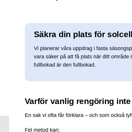
Säkra din plats för solce
Vi planerar våra uppdrag i fasta säsongspe
vara säker på att få plats när ditt område
fullbokad är den fullbokad.
Varför vanlig rengöring inte
En sak vi ofta får förklara – och som också lyf
Varje kWh räknas i
Fel metod kan:
vinter – och smutsen