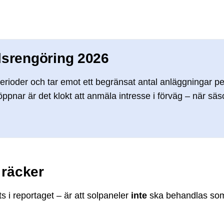
llsrengöring 2026
rioder och tar emot ett begränsat antal anläggningar per
 öppnar är det klokt att anmäla intresse i förväg – när sä
 räcker
ts i reportaget – är att solpaneler
inte
ska behandlas som f