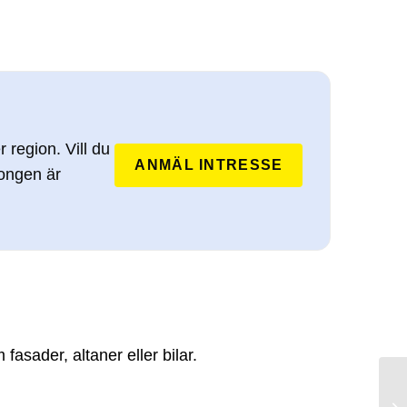
 region. Vill du
ANMÄL INTRESSE
songen är
asader, altaner eller bilar.