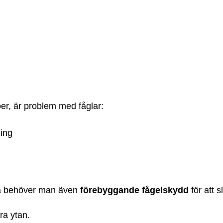
jöer, är problem med fåglar:
ning
 Då behöver man även
förebyggande fågelskydd
för att 
ara ytan.