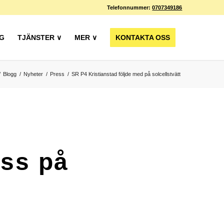
Telefonnummer:
0707349186
G
TJÄNSTER ∨
MER ∨
KONTAKTA OSS
/
Blogg
/
Nyheter
/
Press
/
SR P4 Kristianstad följde med på solcellstvätt
oss på