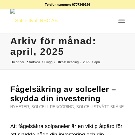
Telefonnummer:
0707349186
Arkiv för månad:
april, 2025
Du är här:
Startsida
/
Blogg
/
Utkast heading
/
2025
/
april
Fågelsäkring av solceller –
skydda din investering
NYHETER
,
SOLCELL RENGÖRING
,
SOLCELLSTVÄTT SKÅNE
Att fågelsäkra solpaneler är en viktig åtgärd för
att skydda både din investering och din