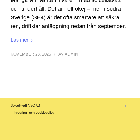
Många vill “vänta till våren” med solcellstvätt
och underhåll. Det är helt okej – men i södra
Sverige (SE4) är det ofta smartare att säkra
ren, driftklar anläggning redan från september.
Läs mer
/
NOVEMBER 23, 2025
AV
ADMIN
Solcelltvätt NSC AB
Integritet- och cookiepolicy