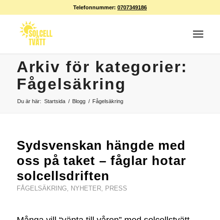
Telefonnummer:
0707349186
Arkiv för kategorier:
Fågelsäkring
Du är här:
Startsida
/
Blogg
/
Fågelsäkring
Sydsvenskan hängde med
oss på taket – fåglar hotar
solcellsdriften
FÅGELSÄKRING
,
NYHETER
,
PRESS