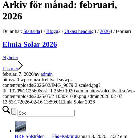
Arkiv för månad: februari,
2026
Du är här:
Startsida
1
/
Blogg
2
/
Utkast heading
3
/
2026
4
/
februari
Elmia Solar 2026
Nyheter
Läs mer
februari 7, 2026
/
av
admin
https://i0.wp.com/solcelltvatt.se/wp-
content/uploads/2026/02/IMG_9679-2-scaled.jpg?
fit=1920%2C2560&ssl=1
2560
1920
admin
http://solcelltvatt.se/wp-
content/uploads/2025/05/2-1030x1030.png
admin
2026-02-07
13:53:17
2026-02-16 13:59:01
Elmia Solar 2026
BRF Solstrålen — Fågelsäkring
januari 3, 2026 - 4:32 e m