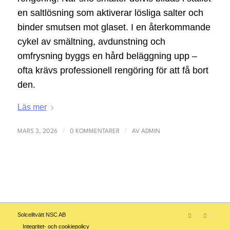
en saltlösning som aktiverar lösliga salter och
binder smutsen mot glaset. I en återkommande
cykel av smältning, avdunstning och
omfrysning byggs en hård beläggning upp –
ofta krävs professionell rengöring för att få bort
den.
Läs mer
/
/
MARS 3, 2026
0 KOMMENTARER
AV
ADMIN
Solcelltvätt NSC AB
Integritet- och cookiepolicy