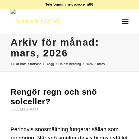
Telefonnummer:
0707349186
Arkiv för månad:
mars, 2026
Du är här:
Startsida
/
Blogg
/
Utkast heading
/
2026
/
mars
Rengör regn och snö
solceller?
SOLCELLSTVÄTT
Periodvis snösmältning fungerar sällan som
rengöring. När snö smälter delvis bildas i stället