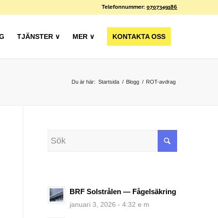
Telefonnummer:
0707349186
G
TJÄNSTER ∨
MER ∨
KONTAKTA OSS
Du är här:
Startsida
/
Blogg
/
ROT-avdrag
BRF Solstrålen — Fågelsäkring
januari 3, 2026 - 4:32 e m