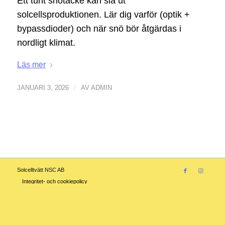
Ett tunt snötäcke kan slå ut
solcellsproduktionen. Lär dig varför (optik +
bypassdioder) och när snö bör åtgärdas i
nordligt klimat.
Läs mer
/
JANUARI 3, 2026
AV
ADMIN
Solcelltvätt NSC AB
Integritet- och cookiepolicy