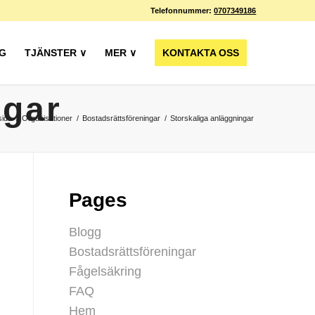
Telefonnummer:
0707349186
G
TJÄNSTER ∨
MER ∨
KONTAKTA OSS
ngar
sida
/
Organisationer
/
Bostadsrättsföreningar
/
Storskaliga anläggningar
Pages
Blogg
Bostadsrättsföreningar
Fågelsäkring
FAQ
Hem