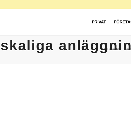
PRIVAT
FÖRETA
rskaliga anläggni
Du är här:
Start