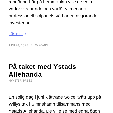
rengöring här på hemmaplan ville de veta
varför vi startade och varför vi menar att
professionell solpanelstvätt är en avgörande
investering.
Läs mer
/
JUNI 28, 2025
AV
ADMIN
På taket med Ystads
Allehanda
NYHETER
,
PRESS
En solig dag i juni klättrade Solcelltvätt upp på
Willys tak i Simrishamn tillsammans med
Ystads Allehanda. De ville se med egna ögon