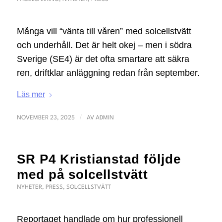
Många vill “vänta till våren” med solcellstvätt
och underhåll. Det är helt okej – men i södra
Sverige (SE4) är det ofta smartare att säkra
ren, driftklar anläggning redan från september.
Läs mer
/
NOVEMBER 23, 2025
AV
ADMIN
SR P4 Kristianstad följde
med på solcellstvätt
NYHETER
,
PRESS
,
SOLCELLSTVÄTT
Reportaget handlade om hur professionell