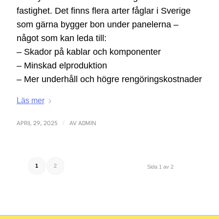
fastighet. Det finns flera arter fåglar i Sverige
som gärna bygger bon under panelerna –
något som kan leda till:
– Skador på kablar och komponenter
– Minskad elproduktion
– Mer underhåll och högre rengöringskostnader
Läs mer
/
APRIL 29, 2025
AV
ADMIN
1
2
Sida 1 av 2