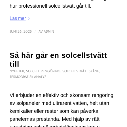
hur professionell solcellstvätt går till.
Läs mer
/
JUNI 26, 2025
AV
ADMIN
Så här går en solcellstvätt
till
NYHETER
,
SOLCELL RENGÖRING
,
SOLCELLSTVÄTT SKÅNE
,
TERMOGRAFISK ANALYS
Vi erbjuder en effektiv och skonsam rengöring
av solpaneler med ultrarent vatten, helt utan
kemikalier eller rester som kan påverka
panelernas prestanda. Med hjälp av rätt