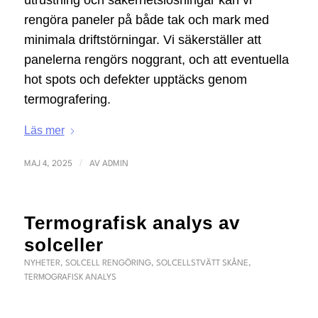
utrustning och säkerhetslösningar kan vi
rengöra paneler på både tak och mark med
minimala driftstörningar. Vi säkerställer att
panelerna rengörs noggrant, och att eventuella
hot spots och defekter upptäcks genom
termografering.
Läs mer
/
MAJ 4, 2025
AV
ADMIN
Termografisk analys av
solceller
NYHETER
,
SOLCELL RENGÖRING
,
SOLCELLSTVÄTT SKÅNE
,
TERMOGRAFISK ANALYS