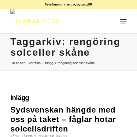
Telefonnummer:
0707349186
Taggarkiv: rengöring
solceller skåne
Du är här:
Startsida
/
Blogg
/
rengöring solceller skåne
Inlägg
Sydsvenskan hängde med
oss på taket – fåglar hotar
solcellsdriften
FÅGELSÄKRING
,
NYHETER
,
PRESS