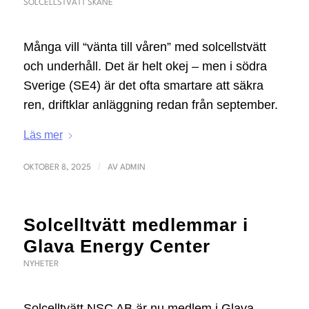
SOLCELLSTVÄTT SKÅNE
Många vill “vänta till våren” med solcellstvätt
och underhåll. Det är helt okej – men i södra
Sverige (SE4) är det ofta smartare att säkra
ren, driftklar anläggning redan från september.
Läs mer
/
OKTOBER 8, 2025
AV
ADMIN
Solcelltvätt medlemmar i
Glava Energy Center
NYHETER
Solcelltvätt NSC AB är nu medlem i Glava