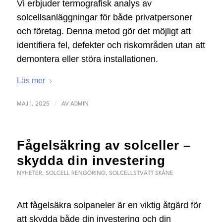
Vi erbjuder termografisk analys av
solcellsanläggningar för både privatpersoner
och företag. Denna metod gör det möjligt att
identifiera fel, defekter och riskområden utan att
demontera eller störa installationen.
Läs mer
/
MAJ 1, 2025
AV
ADMIN
Fågelsäkring av solceller –
skydda din investering
NYHETER
,
SOLCELL RENGÖRING
,
SOLCELLSTVÄTT SKÅNE
Att fågelsäkra solpaneler är en viktig åtgärd för
att skydda både din investering och din