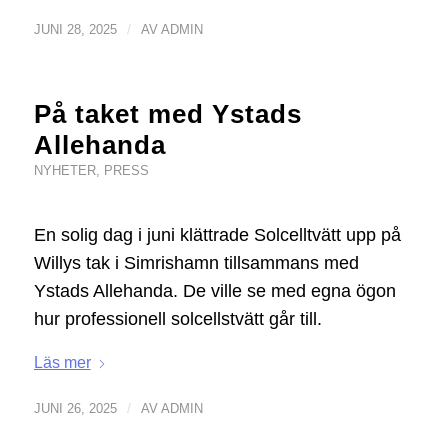
/
JUNI 28, 2025
AV
ADMIN
På taket med Ystads
Allehanda
NYHETER
,
PRESS
En solig dag i juni klättrade Solcelltvätt upp på
Willys tak i Simrishamn tillsammans med
Ystads Allehanda. De ville se med egna ögon
hur professionell solcellstvätt går till.
Läs mer
/
JUNI 26, 2025
AV
ADMIN