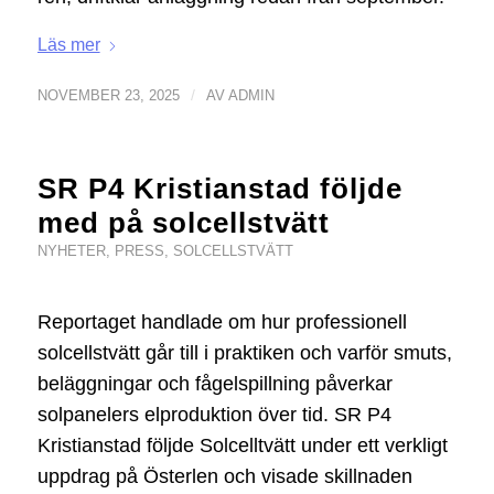
Läs mer
/
NOVEMBER 23, 2025
AV
ADMIN
SR P4 Kristianstad följde
med på solcellstvätt
NYHETER
,
PRESS
,
SOLCELLSTVÄTT
Reportaget handlade om hur professionell
solcellstvätt går till i praktiken och varför smuts,
beläggningar och fågelspillning påverkar
solpanelers elproduktion över tid. SR P4
Kristianstad följde Solcelltvätt under ett verkligt
uppdrag på Österlen och visade skillnaden