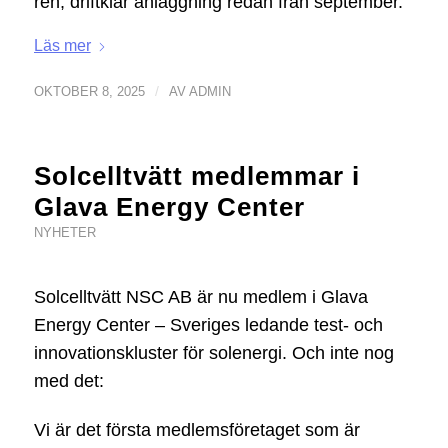
ren, driftklar anläggning redan från september.
Läs mer
/
OKTOBER 8, 2025
AV
ADMIN
Solcelltvätt medlemmar i
Glava Energy Center
NYHETER
Solcelltvätt NSC AB är nu medlem i Glava
Energy Center – Sveriges ledande test- och
innovationskluster för solenergi. Och inte nog
med det:
Vi är det första medlemsföretaget som är