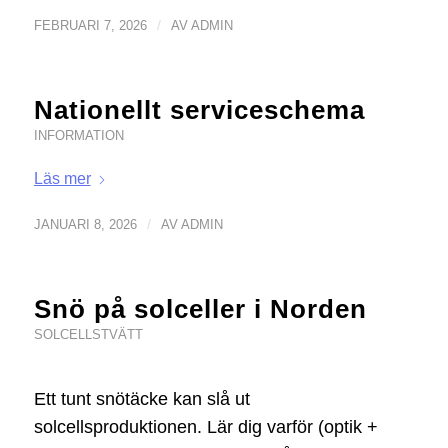
/
FEBRUARI 7, 2026
AV
ADMIN
Nationellt serviceschema
INFORMATION
Läs mer
/
JANUARI 8, 2026
AV
ADMIN
Snö på solceller i Norden
SOLCELLSTVÄTT
Ett tunt snötäcke kan slå ut
solcellsproduktionen. Lär dig varför (optik +