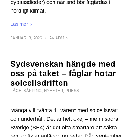
bypassdioder) och när snö bör åtgärdas i
nordligt klimat.
Läs mer
/
JANUARI 3, 2026
AV
ADMIN
Sydsvenskan hängde med
oss på taket – fåglar hotar
solcellsdriften
FÅGELSÄKRING
,
NYHETER
,
PRESS
Många vill “vänta till våren” med solcellstvätt
och underhåll. Det är helt okej – men i södra
Sverige (SE4) är det ofta smartare att säkra
ren, driftklar anläggning redan från september.