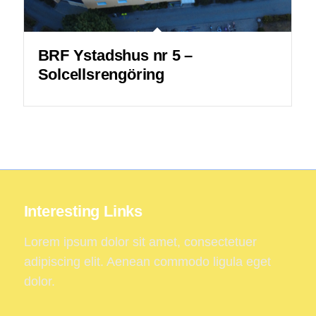
BRF Ystadshus nr 5 –
Solcellsrengöring
Interesting Links
Lorem ipsum dolor sit amet, consectetuer
adipiscing elit. Aenean commodo ligula eget
dolor.