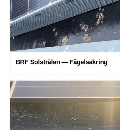
BRF Solstrålen — Fågelsäkring